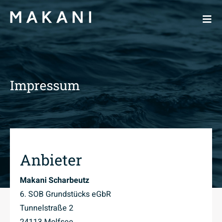
Zum
Inhalt
Togg
springen
Navi
Appartements
Impressum
Architektur
Lage
Anbieter
FAQ
Makani Scharbeutz
6. SOB Grundstücks eGbR
Tunnelstraße 2
Kontakt